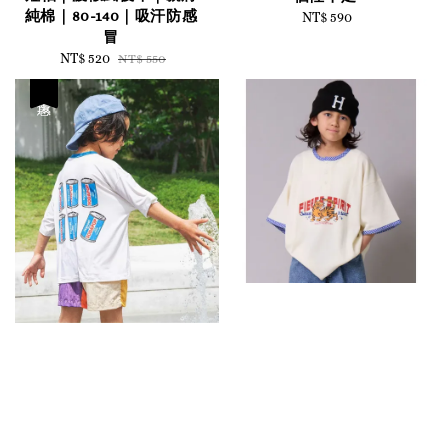
純棉｜80-140｜吸汗防感
NT$ 590
Regular
冒
price
Sale
NT$ 520
Regular
NT$ 550
price
price
優惠