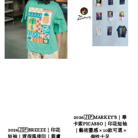
2026🇯🇵MARKEY'S｜畢
卡索PICASSO｜印花短袖
2026🇯🇵BREEZE｜印花
｜藝術靈感 × 10款可選 ×
短袖｜渡假風後印｜親膚
個性十足