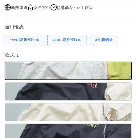
國際運送
安全支付
預購商品7-14工作天
適用優惠
4990 現折NT300
2900 現折NT140
3% 購物金
款式
: 1