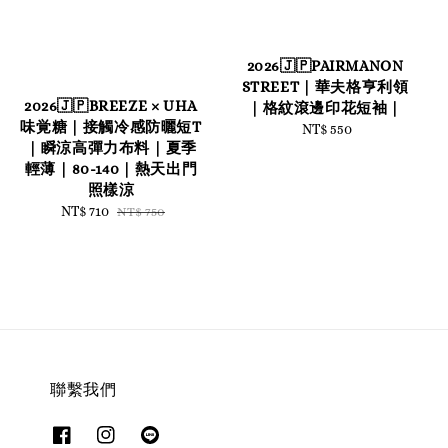
2026🇯🇵PAIRMANON
STREET｜華夫格亨利領
2026🇯🇵BREEZE × UHA
｜格紋滾邊印花短袖｜
味覚糖｜接觸冷感防曬短T
NT$ 550
Regular
｜瞬涼高彈力布料｜夏季
price
輕薄｜80-140｜熱天出門
照樣涼
Sale
NT$ 710
Regular
NT$ 750
price
price
聯繫我們