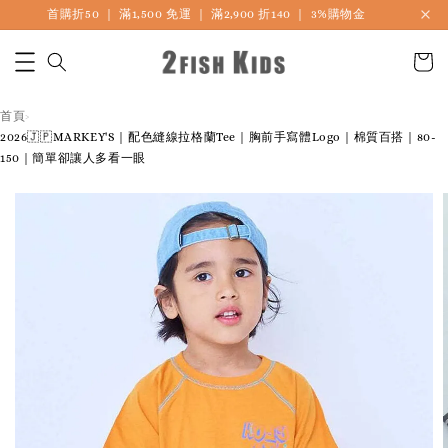
首購折50 ｜ 滿1,500 免運 ｜ 滿2,900 折140 ｜ 3%購物金
首頁
›
2026🇯🇵MARKEY'S｜配色縫線拉格蘭Tee｜胸前手寫體Logo｜棉質百搭｜80-
150｜簡單卻讓人多看一眼