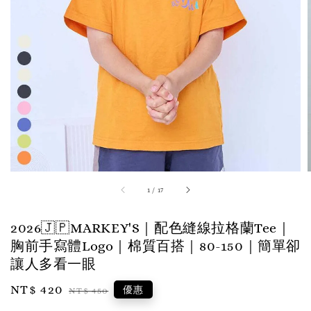
1
/
17
2026🇯🇵MARKEY'S｜配色縫線拉格蘭Tee｜
胸前手寫體Logo｜棉質百搭｜80-150｜簡單卻
讓人多看一眼
Sale
NT$ 420
Regular
優惠
NT$ 450
price
price