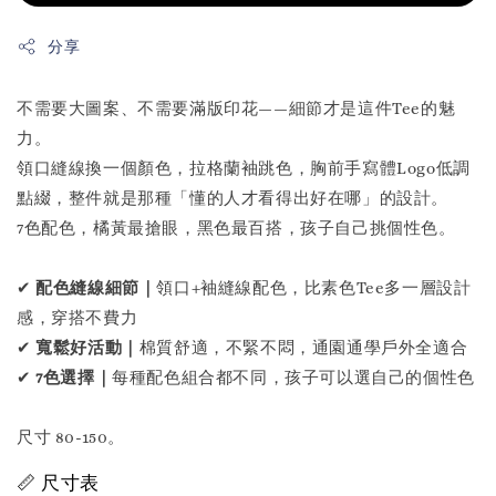
分享
不需要大圖案、不需要滿版印花——細節才是這件Tee的魅
力。
領口縫線換一個顏色，拉格蘭袖跳色，胸前手寫體Logo低調
點綴，整件就是那種「懂的人才看得出好在哪」的設計。
7色配色，橘黃最搶眼，黑色最百搭，孩子自己挑個性色。
✔
配色縫線細節｜
領口+袖縫線配色，比素色Tee多一層設計
感，穿搭不費力
✔
寬鬆好活動｜
棉質舒適，不緊不悶，通園通學戶外全適合
✔
7色選擇｜
每種配色組合都不同，孩子可以選自己的個性色
尺寸 80-150。
📏 尺寸表