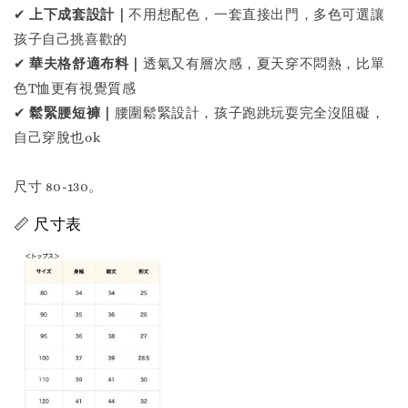
✔
上下成套設計｜
不用想配色，一套直接出門，多色可選讓
孩子自己挑喜歡的
✔
華夫格舒適布料｜
透氣又有層次感，夏天穿不悶熱，比單
色T恤更有視覺質感
✔
鬆緊腰短褲｜
腰圍鬆緊設計，孩子跑跳玩耍完全沒阻礙，
自己穿脫也ok
尺寸 80-130。
📏 尺寸表