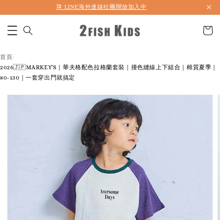
首購折50 ｜ 滿1,500 免運 ｜ 滿2,900 折140 ｜ 3%購物金
首頁
›
2026🇯🇵MARKEY'S｜華夫格配色拉格蘭套裝｜撞色縫線上下組合｜棉質夏季｜
80-130｜一套穿出門就搞定