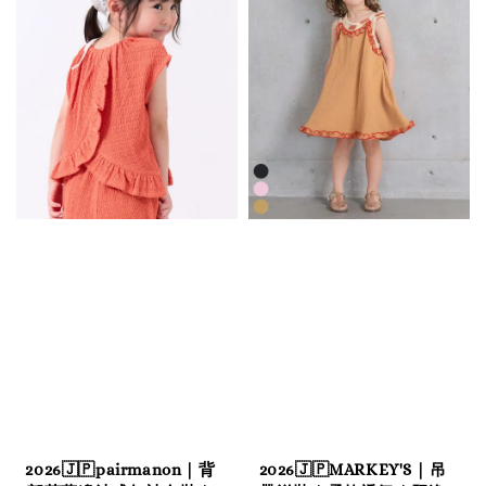
2026🇯🇵pairmanon｜背
2026🇯🇵MARKEY'S｜吊