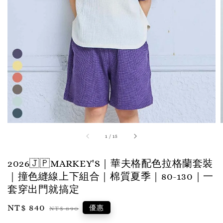
1
/
15
2026🇯🇵MARKEY'S｜華夫格配色拉格蘭套裝
｜撞色縫線上下組合｜棉質夏季｜80-130｜一
套穿出門就搞定
Sale
NT$ 840
Regular
優惠
NT$ 890
price
price