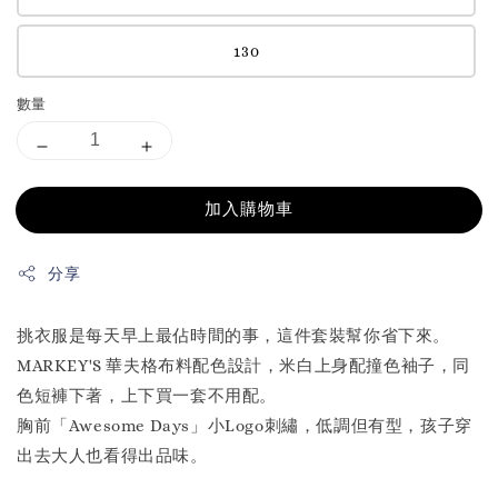
130
數量
加入購物車
分享
挑衣服是每天早上最佔時間的事，這件套裝幫你省下來。
MARKEY'S 華夫格布料配色設計，米白上身配撞色袖子，同
色短褲下著，上下買一套不用配。
胸前「Awesome Days」小Logo刺繡，低調但有型，孩子穿
出去大人也看得出品味。