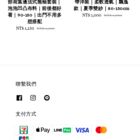
部荷葉邊法式無袖套裝｜
帶洋裝｜柔軟透氣｜飄逸
泡泡凹凸布料｜前後都好
款｜夏季雙紗｜80-150cm
看｜90-150｜出門不用多
Sale
NT$ 1,000
Regular
NT$ 1,050
想搭配
price
price
Sale
NT$ 1,130
Regular
NT$ 1,190
price
price
聯繫我們
支付方式