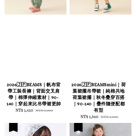
2026🇯🇵BEAMS｜帆布背
2026🇯🇵BEAMSmini｜荷
帶工裝長褲｜背面交叉肩
葉裙擺吊帶裙｜純棉共地
帶｜棉彈伸縮素材｜90-
荷葉裙擺｜秋冬疊穿百搭
140｜穿起來比吊帶裙更帥
｜90-140｜疊件隨便配都
有型
Sale
NT$ 1,410
Regular
NT$ 1,490
price
price
Sale
NT$ 1,560
Regular
NT$ 1,650
price
price
優惠
優惠