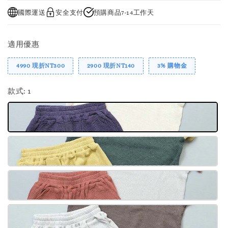
國際運送
安全支付
預購商品7-14工作天
適用優惠
4990 現折NT300
2900 現折NT140
3% 購物金
款式
: 1