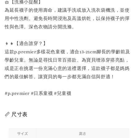
🧺【洗滌小提醒】
為延長襪子的使用壽命，建議手洗或放入洗衣袋機洗，並使
用中性洗劑。避免長時間浸泡及高溫烘乾，以保持襪子的彈
性與色澤。深色衣物請分開洗滌。
👦👧【適合誰穿？】
這款p.premier多樣花色童襪，適合13-21cm腳長的學齡前及
學齡兒童。無論是尋找日常百搭款、為寶貝增添穿搭亮點，
或是正在挑選一份充滿心意的送禮選擇，這款襪子都是媽媽
們的最佳解答。讓寶貝的每一步都充滿自信與舒適！
#p.premier #日系童襪 #兒童襪
📏 尺寸表