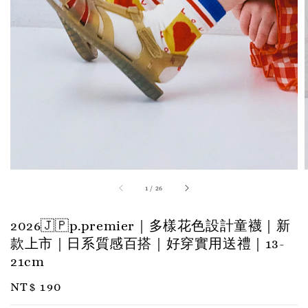
1
/
26
2026🇯🇵p.premier｜多樣花色設計童襪｜新
款上市｜日系質感百搭｜好穿實用送禮｜13-
21cm
Regular
NT$ 190
price