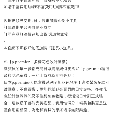
加購不需費用❗️加購不需費用❗️加購不需費用❗️
-
因蝦皮預設交期2日，若未加購延長小道具
訂單逾期平台將自動不成立
訂單商品無法幫追加出貨 還請留意🫡
-
⚠️官網下單客戶無需加購「延長小道具」
🧼【p.premier｜多樣花色設計童襪】
讓寶貝的每一步都充滿日系質感與俏皮風采！p.premier精選
多樣花色童襪，一穿上就成為穿搭亮點！
日本p.premier人氣童襪系列全新花色登場！這次帶來多款別
緻圖案，不僅百搭，更能輕鬆點亮寶貝的日常穿搭。多種花
色設計讓媽媽們忍不住想包色收藏，從活潑日常到正式場
合，這款襪子都能完美搭配，實用性滿分！精美包裝更是送
禮自用兩相宜，為您和寶貝的穿搭增添無限樂趣。