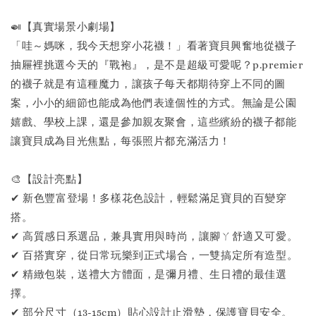
🍛【真實場景小劇場】
「哇～媽咪，我今天想穿小花襪！」看著寶貝興奮地從襪子
抽屜裡挑選今天的『戰袍』，是不是超級可愛呢？p.premier
的襪子就是有這種魔力，讓孩子每天都期待穿上不同的圖
案，小小的細節也能成為他們表達個性的方式。無論是公園
嬉戲、學校上課，還是參加親友聚會，這些繽紛的襪子都能
讓寶貝成為目光焦點，每張照片都充滿活力！
🎨【設計亮點】
✔ 新色豐富登場！多樣花色設計，輕鬆滿足寶貝的百變穿
搭。
✔ 高質感日系選品，兼具實用與時尚，讓腳ㄚ舒適又可愛。
✔ 百搭實穿，從日常玩樂到正式場合，一雙搞定所有造型。
✔ 精緻包裝，送禮大方體面，是彌月禮、生日禮的最佳選
擇。
✔ 部分尺寸（13-15cm）貼心設計止滑墊，保護寶貝安全。