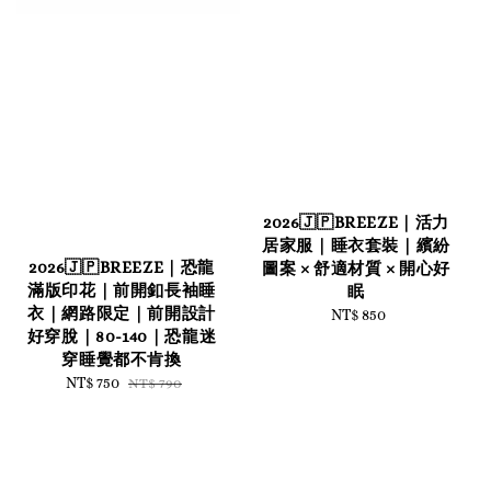
2026🇯🇵BREEZE｜活力
居家服｜睡衣套裝｜繽紛
2026🇯🇵BREEZE｜恐龍
圖案 × 舒適材質 × 開心好
滿版印花｜前開釦長袖睡
眠
衣｜網路限定｜前開設計
NT$ 850
Regular
好穿脫｜80-140｜恐龍迷
price
穿睡覺都不肯換
Sale
NT$ 750
Regular
NT$ 790
price
price