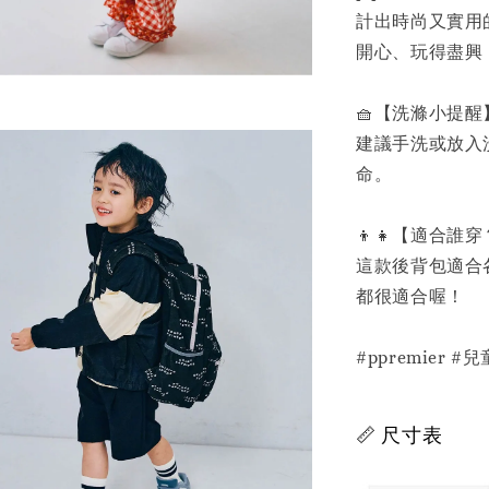
計出時尚又實用
開心、玩得盡興
🧺【洗滌小提醒
建議手洗或放入
命。
👦👧【適合誰
這款後背包適合
都很適合喔！
#ppremier
📏 尺寸表