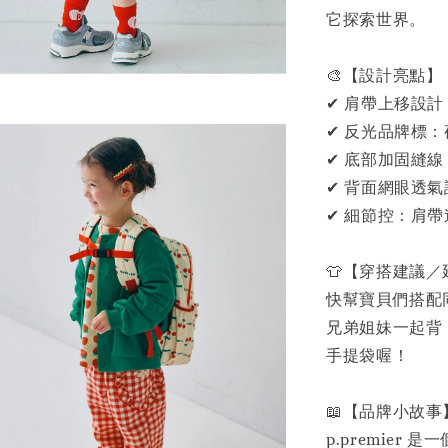
它探索世界。
🎨【設計亮點】
✔ 肩帶上移設
✔ 反光品牌標
✔ 底部加固縫
✔ 背面網眼透
✔ 細節控：肩
👕【穿搭建議
快幫寶貝們搭配同
兄弟姐妹一起背，
手提袋喔！
📖【品牌小故事
p.premie