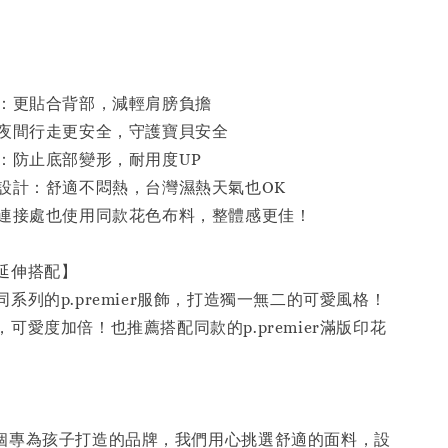
計：更貼合背部，減輕肩膀負擔
：夜間行走更安全，守護寶貝安全
線：防止底部變形，耐用度UP
氣設計：舒適不悶熱，台灣濕熱天氣也OK
帶連接處也使用同款花色布料，整體感更佳！
／延伸搭配】
系列的p.premier服飾，打造獨一無二的可愛風格！
可愛度加倍！也推薦搭配同款的p.premier滿版印花
】
r 是一個專為孩子打造的品牌，我們用心挑選舒適的面料，設