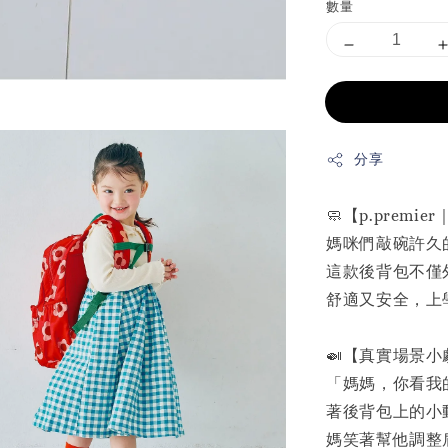
數量
分享
🧼【p.prem
媽咪們敲碗許久
這款後背包不僅
舒適又安全，上
🍛【真實場景小
「媽媽，你看我
著後背包上的小
媽笑著幫他調整