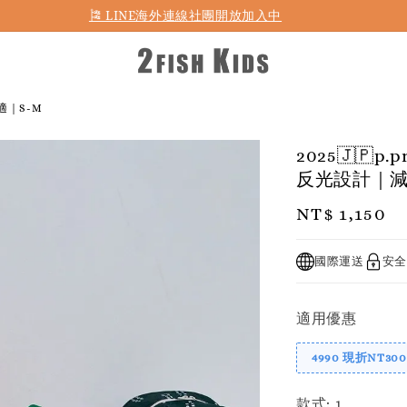
首購折50 ｜ 滿1,500 免運 ｜ 滿2,900 折140 ｜ 3%購物金
🎏 LINE海外連線社團開放加入中
適｜S-M
2025🇯
反光設計｜減
Regular
NT$ 1,150
price
國際運送
安全
適用優惠
4990 現折NT300
款式
: 1