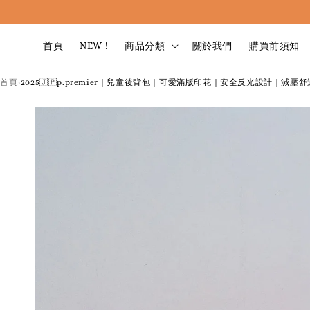
首頁
NEW !
商品分類
關於我們
購買前須知
首頁
2025🇯🇵p.premier｜兒童後背包｜可愛滿版印花｜安全反光設計｜減壓舒
›