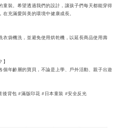
的童裝。希望透過我們的設計，讓孩子們每天都能穿得
，在充滿愛與美的環境中健康成長。
】
洗衣袋機洗，並避免使用烘乾機，以延長商品使用壽
穿？】
各個年齡層的寶貝，不論是上學、戶外活動、親子出遊
 #兒童後背包 #滿版印花 #日本童裝 #安全反光