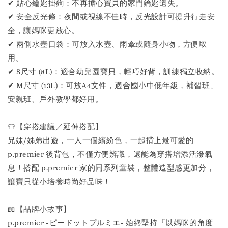
✔ 貼心鑰匙掛鉤：不再擔心寶貝的家門鑰匙遺失。
✔ 安全反光條：夜間或視線不佳時，反光設計可提升行走安
全，讓媽咪更放心。
✔ 兩側水壺口袋：可放入水壺、雨傘或隨身小物，方便取
用。
✔ S尺寸 (8L)：適合幼兒園寶貝，輕巧好背，訓練獨立收納。
✔ M尺寸 (13L)：可放A4文件，適合國小中低年級，補習班、
安親班、戶外教學都好用。
👕【穿搭建議／延伸搭配】
兄妹/姊弟出遊，一人一個繽紛色，一起揹上最可愛的
p.premier 後背包，不僅方便辨識，還能為穿搭增添活潑氣
息！搭配 p.premier 家的同系列童裝，整體造型感更加分，
讓寶貝從小培養時尚好品味！
📖【品牌小故事】
p.premier -ピードットプルミエ- 始終堅持『以媽咪的角度