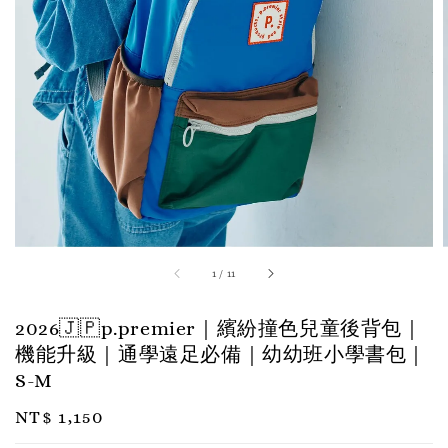
1
/
11
2026🇯🇵p.premier｜繽紛撞色兒童後背包｜
機能升級｜通學遠足必備｜幼幼班小學書包｜
S-M
Regular
NT$ 1,150
price