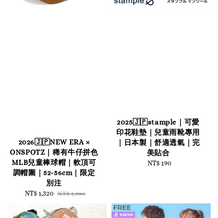
2025🇯🇵stample｜可愛
印花鞋墊｜兒童雨靴專用
2026🇯🇵NEW ERA ×
｜日本製｜舒適透氣｜完
ONSPOTZ｜稀有牛仔拼色
美貼合
MLB兒童棒球帽｜軟頂可
NT$ 190
Regular
調帽圍｜52-56cm｜限定
price
別注
Sale
NT$ 1,320
Regular
NT$ 1,390
price
price