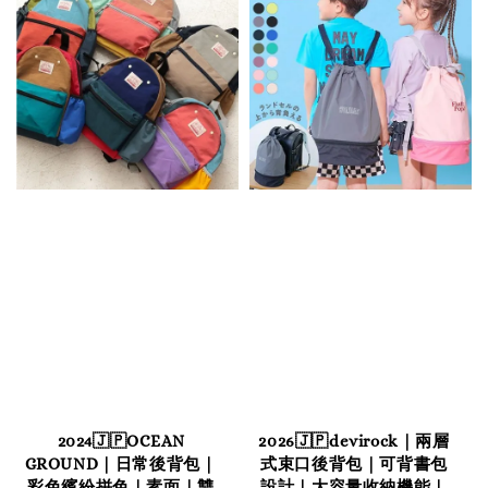
2024🇯🇵OCEAN
2026🇯🇵devirock｜兩層
GROUND｜日常後背包｜
式束口後背包｜可背書包
彩色繽紛拼色｜素面｜雙
設計｜大容量收納機能｜