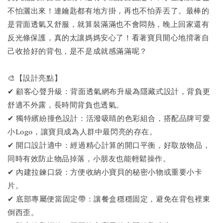
不怕灑出來！連鑰匙都有地方掛，再也不怕弄丟了。最棒的
是背面透氣又舒服，就算裝滿滿也不會悶熱，晚上回家還有
反光條保護，真的太讓媽媽安心了！看著寶貝開心地揹著自
己收拾好的背包，是不是成就感滿滿呢？
🎨【設計亮點】
✔ 顧客心聲升級：背面透氣網布升級為隱藏式設計，背負更
舒適不外露，長時間背負也透氣。
✔ 獨特繽紛撞色設計：活潑吸睛的色彩組合，搭配品牌可愛
小Logo，讓寶貝成為人群中最閃亮的存在。
✔ 開口設計適中：經過精心計算的開口平衡，好取放物品，
同時有效防止物品掉落，小朋友也能輕鬆操作。
✔ 內建拉鍊口袋：方便收納小寶貝的秘密小物或重要小卡
片。
✔ 底部專屬便當固定帶：讓餐盒穩穩固定，避免在背包裡東
倒西歪。