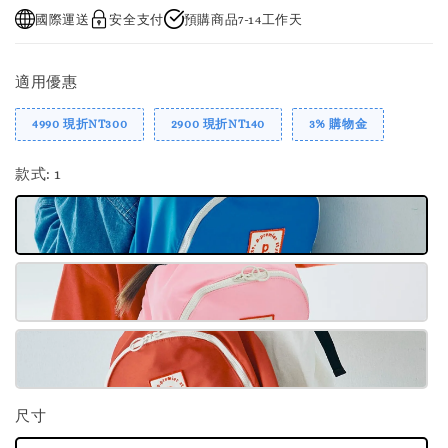
國際運送
安全支付
預購商品7-14工作天
適用優惠
4990 現折NT300
2900 現折NT140
3% 購物金
款式
: 1
尺寸