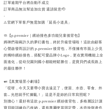
訂單逾期平台將自動不成立
訂單商品無法幫追加出貨 還請留意🫡
-
⚠️官網下單客戶無需加購「延長小道具」
🧼【p.premier｜繽紛撞色多功能兒童後背包】
媽咪們敲碗許久的夢幻書包，終於升級登場啦！這款由顧客
心聲啟發而設計的 p.premier 後背包，不僅擁有市面上少見
的獨特繽紛撞色，搭配可愛品牌小Logo，更在實用機能上全
面進化，從幼兒園到國小都能輕鬆勝任，是寶貝們成長路上
的最佳夥伴！
🍛【真實場景小劇場】
「哎呀，今天又要帶小寶去遠足了，便當、水壺、零食、外
套... 光想就手忙腳亂！」這是不是妳的日常寫照呢？
別擔心！還好有這款 p.premier 繽紛後背包，多格層設計讓
寶貝能訓練自己收納，還有專屬便當固定帶，水壺放側邊也