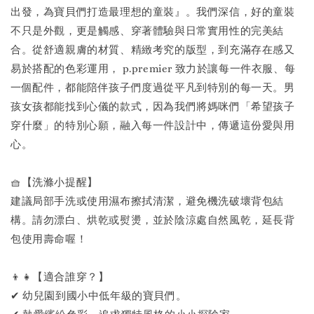
出發，為寶貝們打造最理想的童裝』。我們深信，好的童裝
不只是外觀，更是觸感、穿著體驗與日常實用性的完美結
合。從舒適親膚的材質、精緻考究的版型，到充滿存在感又
易於搭配的色彩運用， p.premier 致力於讓每一件衣服、每
一個配件，都能陪伴孩子們度過從平凡到特別的每一天。男
孩女孩都能找到心儀的款式，因為我們將媽咪們「希望孩子
穿什麼」的特別心願，融入每一件設計中，傳遞這份愛與用
心。
🧺【洗滌小提醒】
建議局部手洗或使用濕布擦拭清潔，避免機洗破壞背包結
構。請勿漂白、烘乾或熨燙，並於陰涼處自然風乾，延長背
包使用壽命喔！
👦👧【適合誰穿？】
✔ 幼兒園到國小中低年級的寶貝們。