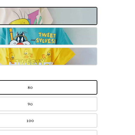
80
90
100