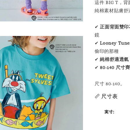
這件 BIG T，
純棉素材貼膚舒
✔
正面背面雙印
鏡
✔
Looney Tu
偷印的那種
✔
純棉舒適透氣
✔
80-140 尺寸
尺寸 80-140。
📏 尺寸表