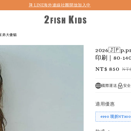
首購折50 ｜ 滿1,500 免運 ｜ 滿2,900 折140 ｜ 3%購物金
40｜崔弟大傻貓
2026🇯🇵p.
印刷｜80-1
Sale
NT$ 850
Re
NT$
price
pr
國際運送
安全
適用優惠
4990 現折NT300