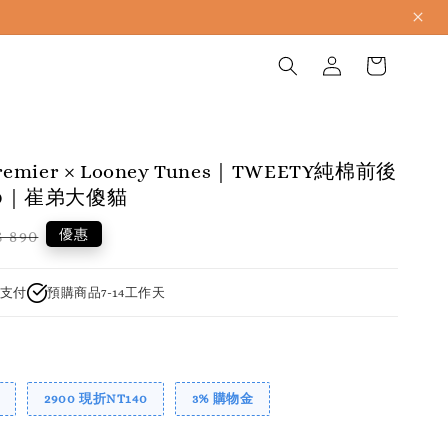
premier × Looney Tunes｜TWEETY純棉前後
40｜崔弟大傻貓
gular
優惠
 890
ice
支付
預購商品7-14工作天
2900 現折NT140
3% 購物金