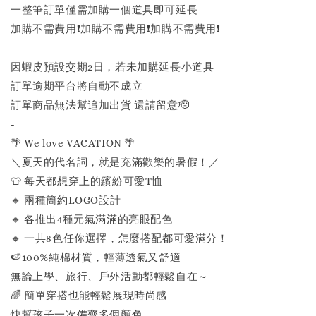
一整筆訂單僅需加購一個道具即可延長
加購不需費用❗️加購不需費用❗️加購不需費用❗️
-
因蝦皮預設交期2日，若未加購延長小道具
訂單逾期平台將自動不成立
訂單商品無法幫追加出貨 還請留意🫡
-
🌴 We love VACATION 🌴
＼夏天的代名詞，就是充滿歡樂的暑假！／
👕 每天都想穿上的繽紛可愛T恤
🔸 兩種簡約LOGO設計
🔸 各推出4種元氣滿滿的亮眼配色
🔸 一共8色任你選擇，怎麼搭配都可愛滿分！
🍉100%純棉材質，輕薄透氣又舒適
無論上學、旅行、戶外活動都輕鬆自在～
🌈 簡單穿搭也能輕鬆展現時尚感
快幫孩子一次備齊多個顏色