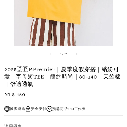
1
/
17
2025🇯🇵P.Premier｜夏季度假穿搭｜繽紛可
愛｜字母短TEE｜簡約時尚｜80-140｜天竺棉
｜舒適透氣
Regular
NT$ 450
price
國際運送
安全支付
預購商品7-14工作天
適用優惠