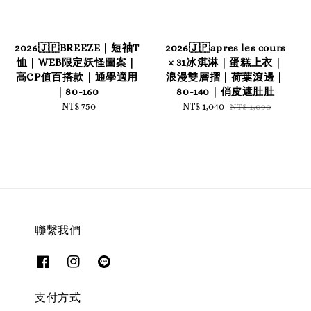
2026🇯🇵BREEZE｜短袖T
2026🇯🇵apres les cours
恤｜WEB限定妖怪圖案｜
× 31冰淇淋｜蛋糕上衣｜
高CP值百搭款｜通學適用
浪漫雙層摺｜荷葉滾邊｜
｜80-160
80-140｜俏皮遮肚肚
NT$ 750
Regular
Sale
NT$ 1,040
Regular
NT$ 1,090
price
price
price
聯繫我們
支付方式