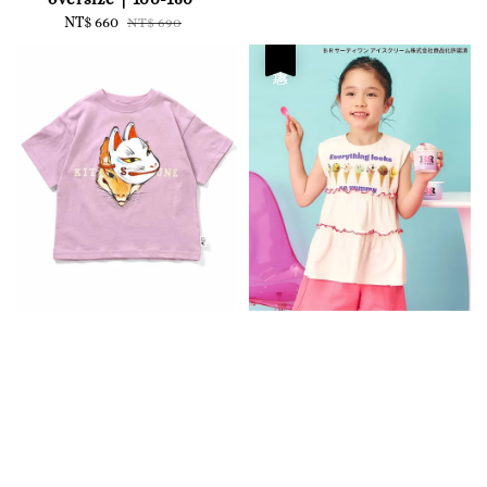
price
Sale
NT$ 660
Regular
NT$ 690
price
price
優惠