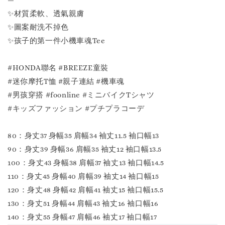
—
✨材質柔軟、透氣親膚
✨圖案耐洗不掉色
✨孩子的第一件小機車魂Tee
#HONDA聯名 #BREEZE童裝
#迷你摩托T恤 #親子連結 #機車魂
#男孩穿搭 #foonline #ミニバイクTシャツ
#キッズファッション #プチプラコーデ
80：身丈37 身幅35 肩幅34 袖丈11.5 袖口幅13
90：身丈39 身幅36 肩幅35 袖丈12 袖口幅13.5
100：身丈43 身幅38 肩幅37 袖丈13 袖口幅14.5
110：身丈45 身幅40 肩幅39 袖丈14 袖口幅15
120：身丈48 身幅42 肩幅41 袖丈15 袖口幅15.5
130：身丈51 身幅44 肩幅43 袖丈16 袖口幅16
140：身丈55 身幅47 肩幅46 袖丈17 袖口幅17