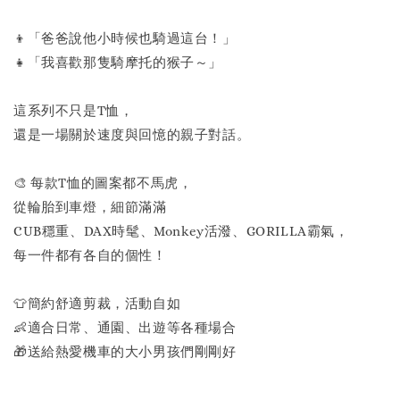
👦「爸爸說他小時候也騎過這台！」
👧「我喜歡那隻騎摩托的猴子～」
這系列不只是T恤，
還是一場關於速度與回憶的親子對話。
🎨 每款T恤的圖案都不馬虎，
從輪胎到車燈，細節滿滿
CUB穩重、DAX時髦、Monkey活潑、GORILLA霸氣，
每一件都有各自的個性！
👕簡約舒適剪裁，活動自如
👶適合日常、通園、出遊等各種場合
🎁送給熱愛機車的大小男孩們剛剛好