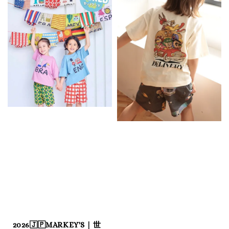
2026🇯🇵MARKEY'S｜世