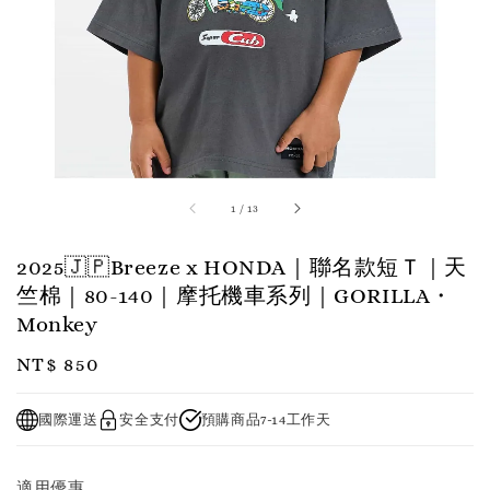
1
/
13
2025🇯🇵Breeze x HONDA｜聯名款短Ｔ｜天
竺棉｜80-140｜摩托機車系列｜GORILLA・
Monkey
Regular
NT$ 850
price
國際運送
安全支付
預購商品7-14工作天
適用優惠