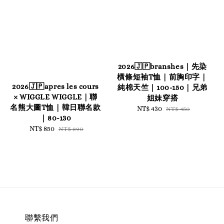
2026🇯🇵branshes｜先染
橫條短袖T恤｜前胸印字｜
2026🇯🇵apres les cours
純棉天竺｜100-150｜兄弟
× WIGGLE WIGGLE｜聯
姐妹穿搭
名熊大圖T恤｜韓日聯名款
Sale
NT$ 430
Regular
NT$ 450
｜80-130
price
price
Sale
NT$ 850
Regular
NT$ 890
price
price
聯繫我們