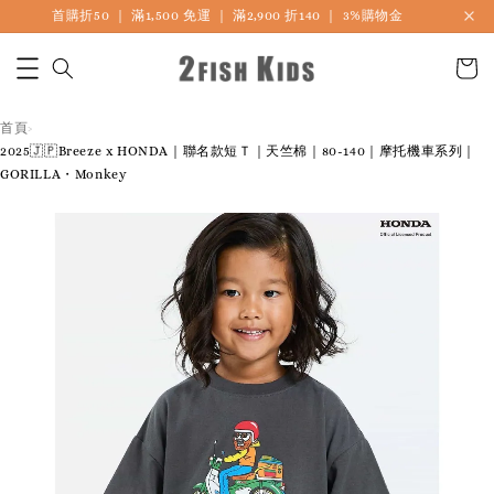
首購折50 ｜ 滿1,500 免運 ｜ 滿2,900 折140 ｜ 3%購物金
首頁
›
2025🇯🇵Breeze x HONDA｜聯名款短Ｔ｜天竺棉｜80-140｜摩托機車系列｜
GORILLA・Monkey