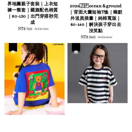
界地圖親子套裝｜上衣短
2026🇯🇵ocean＆ground
褲一整套｜國旗配色棉質
｜背面大圖短袖T恤｜幽默
｜80-130｜出門穿搭秒完
外送員插畫｜純棉寬版｜
成
80-140｜解決孩子穿出去
Sale
NT$ 710
Regular
NT$ 750
沒笑點
price
price
Sale
NT$ 560
Regular
NT$ 590
price
price
優惠
優惠