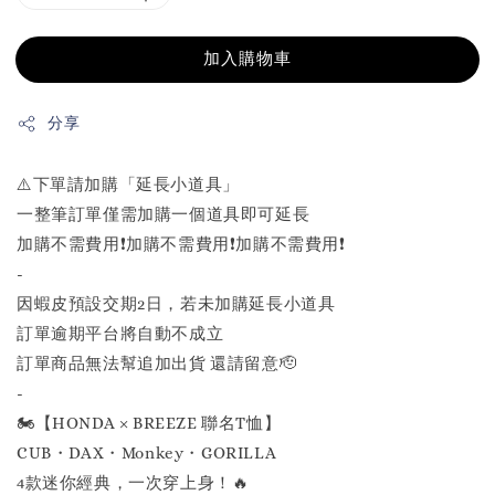
加入購物車
分享
⚠️下單請加購「延長小道具」
一整筆訂單僅需加購一個道具即可延長
加購不需費用❗️加購不需費用❗️加購不需費用❗️
-
因蝦皮預設交期2日，若未加購延長小道具
訂單逾期平台將自動不成立
訂單商品無法幫追加出貨 還請留意🫡
-
🏍️【HONDA × BREEZE 聯名T恤】
CUB・DAX・Monkey・GORILLA
4款迷你經典，一次穿上身！🔥