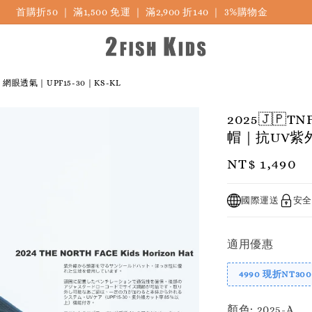
首購折50 ｜ 滿1,500 免運 ｜ 滿2,900 折140 ｜ 3%購物金
眼透氣｜UPF15-30｜KS-KL
2025🇯
帽｜抗UV紫外
Regular
NT$ 1,490
price
國際運送
安全
適用優惠
4990 現折NT300
顏色
: 2025-A