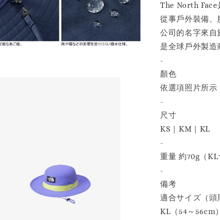
The North 
從事戶外裝備、
公司的名字來自於T
是全球戶外製造
-
顏色
依選項照片所示，
-
尺寸
KS｜KM｜KL
-
重量 約70g（K
-
備考
適合サイズ（頭周
KL（54～56cm