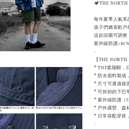
🏕️THE NORT
每年夏季人氣單
孩子們總喜歡戶
這款頭圍可調整
紫外線防護>85
-
【THE NORT
* TNF遮陽帽
* 防水面料製
* 尺寸可通過
* 可拆卸的下
* 紫外線防護（U
* 戶外露營、
* 日常搭配穿
-