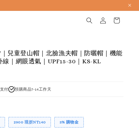
TNF｜兒童登山帽｜北臉漁夫帽｜防曬帽｜機能
線｜網眼透氣｜UPF15-30｜KS-KL
支付
預購商品7-14工作天
2900 現折NT140
3% 購物金