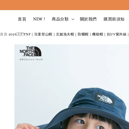
首頁
NEW !
商品分類
關於我們
購買前須知
首頁
2025🇯🇵TNF｜兒童登山帽｜北臉漁夫帽｜防曬帽｜機能帽｜抗UV紫外線｜網
›