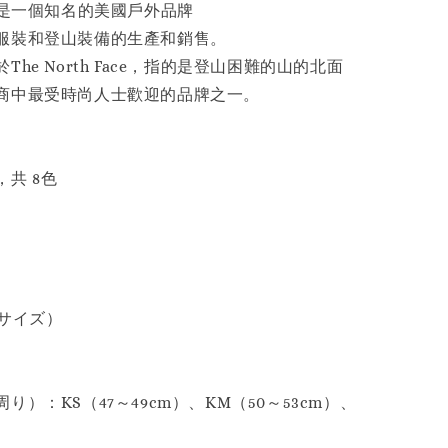
Face是一個知名的美國戶外品牌
服裝和登山裝備的生產和銷售。
he North Face，指的是登山困難的山的北面
商中最受時尚人士歡迎的品牌之一。
共 8色
Lサイズ）
り）：KS（47～49cm）、KM（50～53cm）、
）