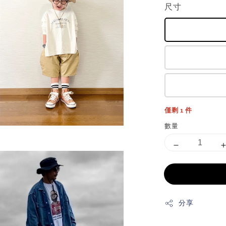
尺寸
僅剩 1 件
數量
分享