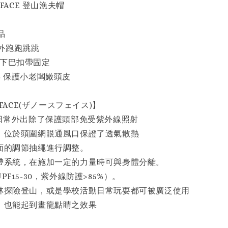
H FACE 登山漁夫帽
品
外跑跑跳跳
 下巴扣帶固定
% 保護小老闆嫩頭皮
H FACE(ザノースフェイス)】
，日常外出除了保護頭部免受紫外線照射
成，位於頭圍網眼通風口保證了透氣散熱
後面的調節抽繩進行調整。
巴帶系統，在施加一定的力量時可與身體分離。
PF15-30，紫外線防護>85%）。
森林探險登山，或是學校活動日常玩耍都可被廣泛使用
搭，也能起到畫龍點睛之效果