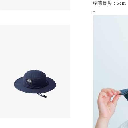
帽簷長度：5cm
-