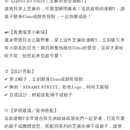
🧼【apres les cours｜芝麻街造型連帽T】
讓寶貝穿上芝麻街，可愛度瞬間爆表！這款超萌的連帽T，讓
孩子變身Elmo或餅乾怪獸，一起快樂成長！
🍛【真實場景小劇場】
週末帶寶貝去公園野餐，穿上這件芝麻街連帽T，立刻吸引所
有小朋友的目光！寶貝興奮地模仿Elmo的聲音，逗得大家哈
哈大笑，拍照起來也超可愛！
🎨【設計亮點】
✔ 穿上帽子，立刻變身Elmo或餅乾怪獸
✔ 胸前「SESAME STREET」彩色Logo，時尚又吸睛
✔ 百搭設計，輕鬆搭配褲子或裙子
👕【穿搭建議／延伸搭配】
這款連帽T非常適合與兄弟姐妹或朋友們一起穿著，打造可愛
的親子或團體造型。搭配同系列的芝麻街褲子或裙子，讓整