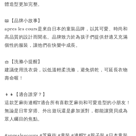
體造型更加完整。
📖【品牌小故事】
apres les cours是來自日本的童裝品牌，以其可愛、時尚和
高品質的設計而聞名。品牌致力於為孩子們提供舒適又充滿
個性的服裝，讓他們在快樂中成長。
🧺【洗滌小提醒】
建議使用洗衣袋，以低溫輕柔洗滌，避免烘乾，可延長衣物
壽命喔！
👦👧【適合誰穿？】
這款芝麻街連帽T適合所有喜歡芝麻街和可愛造型的小朋友！
無論是日常穿搭、外出遊玩還是參加派對，都能讓寶貝成為
眾人矚目的焦點。
#apreslescours #芝麻街 #童裝 #連帽T #親子裝 #日本童裝