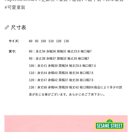
#可愛童裝
📏 尺寸表