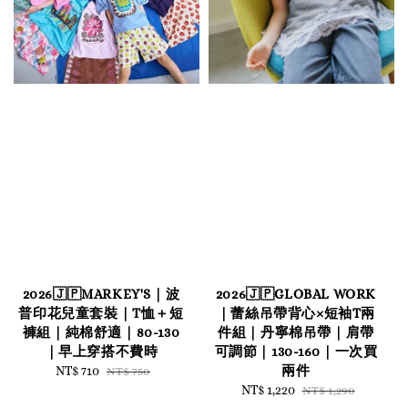
2026🇯🇵MARKEY'S｜波
2026🇯🇵GLOBAL WORK
普印花兒童套裝｜T恤＋短
｜蕾絲吊帶背心×短袖T兩
褲組｜純棉舒適｜80-130
件組｜丹寧棉吊帶｜肩帶
｜早上穿搭不費時
可調節｜130-160｜一次買
兩件
Sale
NT$ 710
Regular
NT$ 750
price
price
Sale
NT$ 1,220
Regular
NT$ 1,290