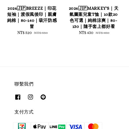
2026🇯🇵BREEZE｜印花
2026🇯🇵MARKEY'S｜天
短袖｜渡假風後印｜親膚
氣圖案兒童T恤｜10款20
純棉｜80-140｜吸汗防感
色可選｜純棉涼爽｜80-
冒
130｜隨手套上都好看
Sale
NT$ 520
Regular
Sale
NT$ 430
Regular
NT$ 550
NT$ 450
price
price
price
price
聯繫我們
支付方式