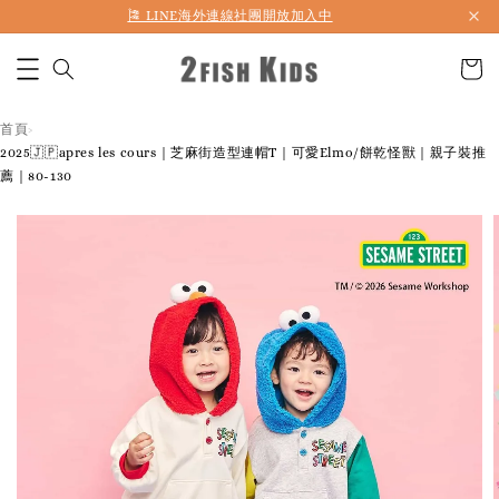
首購折50 ｜ 滿1,500 免運 ｜ 滿2,900 折140 ｜ 3%購物金
🎏 LINE海外連線社團開放加入中
首頁
›
2025🇯🇵apres les cours｜芝麻街造型連帽T｜可愛Elmo/餅乾怪獸｜親子裝推
薦｜80-130