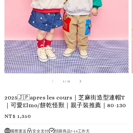
1
/
11
2025🇯🇵apres les cours｜芝麻街造型連帽T
｜可愛Elmo/餅乾怪獸｜親子裝推薦｜80-130
Regular
NT$ 1,350
price
國際運送
安全支付
預購商品7-14工作天