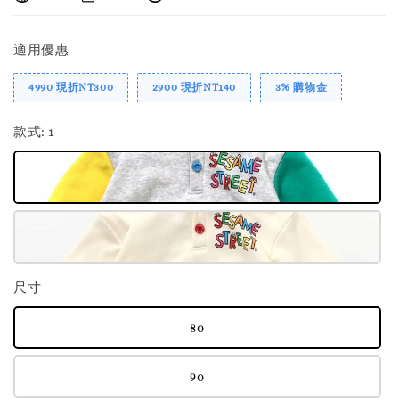
適用優惠
4990 現折NT300
2900 現折NT140
3% 購物金
款式
: 1
尺寸
80
90