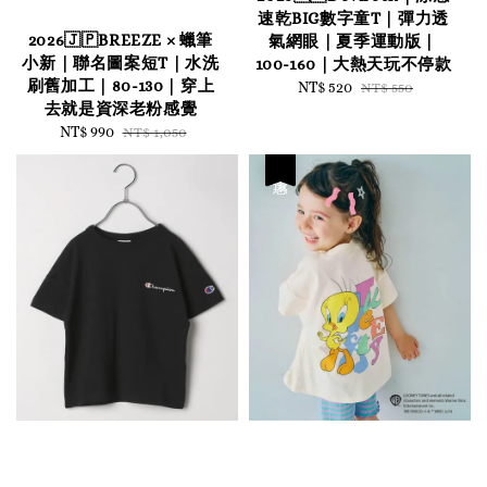
速乾BIG數字童T｜彈力透
2026🇯🇵BREEZE × 蠟筆
氣網眼｜夏季運動版｜
小新｜聯名圖案短T｜水洗
100-160｜大熱天玩不停款
刷舊加工｜80-130｜穿上
Sale
NT$ 520
Regular
NT$ 550
去就是資深老粉感覺
price
price
Sale
NT$ 990
Regular
NT$ 1,050
price
price
優惠