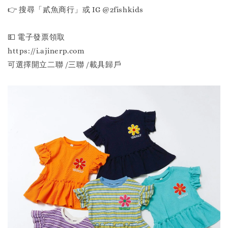
👉 搜尋「貳魚商行」或 IG @2fishkids
💵 電子發票領取
https://i.ajinerp.com
可選擇開立二聯 /三聯 /載具歸戶