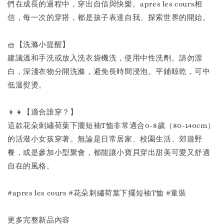
們在成長的過程中，穿出自信與快樂。apres les cours相
信，每一次的穿搭，都是孩子表達自我、探索世界的開始。
🧺【洗滌小提醒】
建議溫和手洗或放入洗衣袋機洗，使用中性洗劑。請勿漂
白，深淺衣物分開洗滌，避免長時間浸泡。平鋪晾乾，可中
低溫熨燙。
👦👧【適合誰穿？】
這款花朵刺繡荷葉下擺短袖T恤非常適合0-8歲（80-140cm）
的活潑小女孩穿著。無論是日常居家、校園生活、郊遊野
餐，或是參加小型聚會，都能讓小寶貝穿出甜美可愛又舒適
自在的風格。
#apres les cours #花朵刺繡荷葉下擺短袖T恤 #童裝
更多完整新品內容