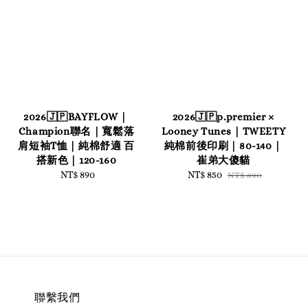
2026🇯🇵BAYFLOW｜
2026🇯🇵p.premier ×
Champion聯名｜寬鬆落
Looney Tunes｜TWEETY
肩短袖T恤｜純棉舒適 百
純棉前後印刷｜80-140｜
搭新色｜120-160
崔弟大傻貓
NT$ 890
Regular
Sale
NT$ 850
Regular
NT$ 890
price
price
price
聯繫我們