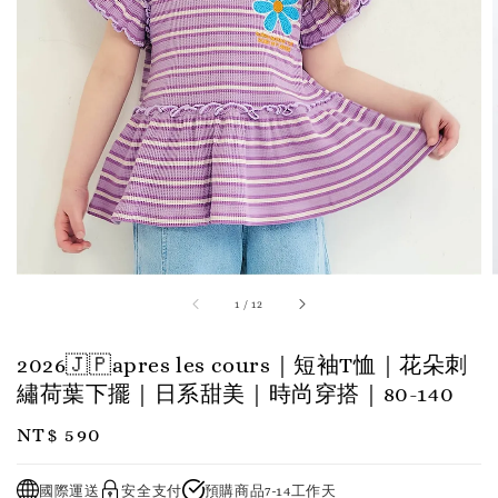
1
/
12
2026🇯🇵apres les cours｜短袖T恤｜花朵刺
繡荷葉下擺｜日系甜美｜時尚穿搭｜80-140
Regular
NT$ 590
price
國際運送
安全支付
預購商品7-14工作天