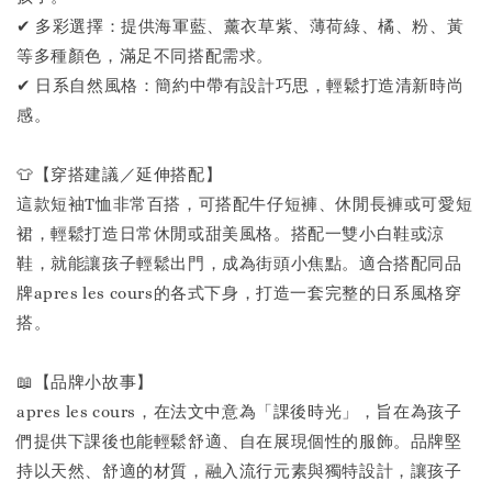
✔ 多彩選擇：提供海軍藍、薰衣草紫、薄荷綠、橘、粉、黃
等多種顏色，滿足不同搭配需求。
✔ 日系自然風格：簡約中帶有設計巧思，輕鬆打造清新時尚
感。
👕【穿搭建議／延伸搭配】
這款短袖T恤非常百搭，可搭配牛仔短褲、休閒長褲或可愛短
裙，輕鬆打造日常休閒或甜美風格。搭配一雙小白鞋或涼
鞋，就能讓孩子輕鬆出門，成為街頭小焦點。適合搭配同品
牌apres les cours的各式下身，打造一套完整的日系風格穿
搭。
📖【品牌小故事】
apres les cours，在法文中意為「課後時光」，旨在為孩子
們提供下課後也能輕鬆舒適、自在展現個性的服飾。品牌堅
持以天然、舒適的材質，融入流行元素與獨特設計，讓孩子