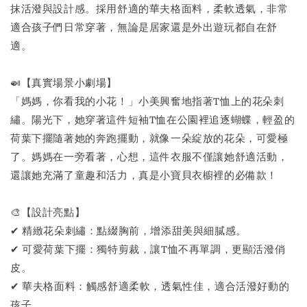
抹活潑與設計感。採用舒適的華夫格面料，柔軟透氣，非常
適合孩子們日常穿著，無論是居家還是外出遊玩都自在舒
適。
🍛【真實場景小劇場】
「媽媽，你看我的小花！」小美興奮地指著T恤上的花朵刺
繡。陽光下，她穿著這件短袖T恤在公園裡追逐蝴蝶，輕盈的
荷葉下擺隨著她的奔跑擺動，就像一朵綻放的花朵，可愛極
了。媽媽在一旁看著，心想，這件衣服不僅讓她舒適活動，
還讓她充滿了童趣和活力，真是小寶貝衣櫥裡的必備款！
🎨【設計亮點】
✔ 精緻花朵刺繡：點綴胸前，增添甜美與細膩感。
✔ 可愛荷葉下擺：獨特剪裁，讓T恤不再單調，更顯活潑俏
皮。
✔ 華夫格面料：觸感舒適柔軟，透氣性佳，適合活潑好動的
孩子。