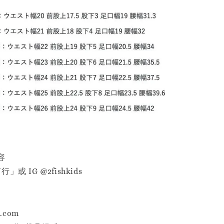
容
或 IG @2fishkids
p.com