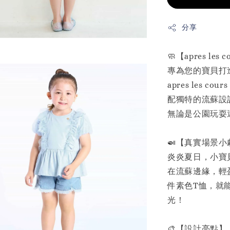
分享
🧼【apres le
專為您的寶貝打
apres les
配獨特的流蘇設
無論是公園玩耍
🍛【真實場景小
炎炎夏日，小寶
在流蘇邊緣，輕
件素色T恤，就
光！
🎨【設計亮點】