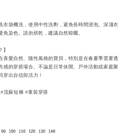
】
洗衣袋機洗，使用中性洗劑，避免長時間浸泡。深淺衣
避免染色。請勿烘乾，建議自然晾曬。
穿？】
合喜愛自然、隨性風格的寶貝，特別是在春夏季需要透
尚感的穿搭場合。不論是日常休閒、戶外活動或家庭聚
貝穿出自信與活力！
urs #流蘇短褲 #童裝穿搭