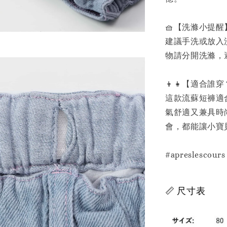
🧺【洗滌小提醒
建議手洗或放入
物請分開洗滌，
👦👧【適合誰
這款流蘇短褲適
氣舒適又兼具時
會，都能讓小寶
#apreslesco
📏 尺寸表