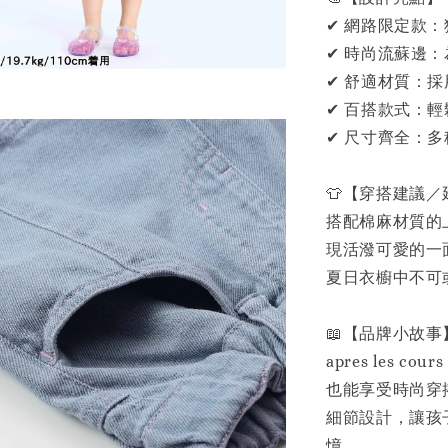
✔ 網路限定款
✔ 時尚流蘇邊
✔ 舒適材質：採
✔ 百搭款式：
✔ 尺寸齊全：
👕【穿搭建議
搭配棉麻材質的
現活潑可愛的一
夏日衣櫥中不可
📖【品牌小故事
apres les
也能享受時尚穿
細節設計，讓孩
憶。