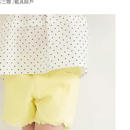
/三聯 /載具歸戶