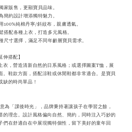
：獨家販售，更顯寶貝品味。
：為簡約設計增添獨特魅力。
用100%純棉丹寧/斜紋布，親膚透氣。
輕鬆搭配各種上衣，打造多元風格。
多種尺寸選擇，滿足不同年齡層寶貝需求。
／延伸搭配】
上衣，營造清新自然的日系風格；或選擇圖案T恤，展
面。鞋款方面，搭配涼鞋或休閒鞋都非常適合。是寶貝
或缺的時尚單品！
】
 cours 意為「課後時光」，品牌秉持著讓孩子在學習之餘，
搭的理念。設計風格偏向自然、簡約，同時注入巧妙的
子們在舒適自在中展現獨特個性，留下美好的童年回