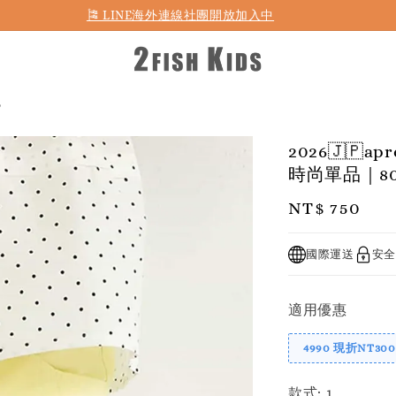
首購折50 ｜ 滿1,500 免運 ｜ 滿2,900 折140 ｜ 3%購物金
0
2026🇯🇵
時尚單品｜80-
Regular
NT$ 750
price
國際運送
安全
適用優惠
4990 現折NT300
款式
: 1