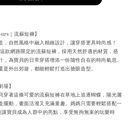
s cours｜流蘇短褲】
造，自然風格中融入精緻設計，讓穿搭更具時尚感！
 cours 這款網路限定的流蘇短褲，採用天然舒適的材質，搭
計，為寶貝的日常穿搭增添一份隨性自在的時尚氣息。
還是外出郊遊，都能輕鬆打造出搶眼造型。
劇場】
貝穿著這條可愛的流蘇短褲在草地上追逐蝴蝶，陽光灑
盈擺動，畫面活潑又充滿童趣。媽媽只需要輕鬆搭配一
能讓寶貝成為人群中的亮點，享受無拘無束的玩樂時