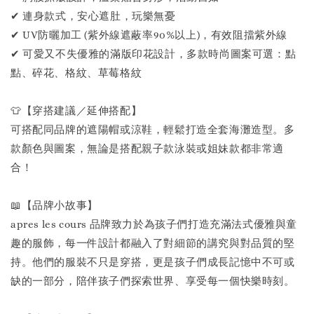
✔ 連身款式，安心遮肚，玩樂無憂
✔ UV防曬加工 (紫外線遮蔽率90%以上)，有效阻擋紫外線
✔ 可愛又不失優雅的滿版印花設計，多款時尚圖案可選：點
點、碎花、格紋、草莓格紋
👕【穿搭建議／延伸搭配】
可搭配同品牌的遮陽帽或涼鞋，輕鬆打造全套海灘造型。多
款顏色與圖案，無論是搭配親子款泳裝或姐妹款都非常適
合！
📖【品牌小故事】
apres les cours 品牌致力於為孩子們打造充滿法式優雅與童
趣的服飾，每一件設計都融入了對細節的講究與對品質的堅
持。他們的服裝不只是穿搭，更是孩子們成長記憶中不可或
缺的一部分，陪伴孩子們探索世界、享受每一個快樂時刻。