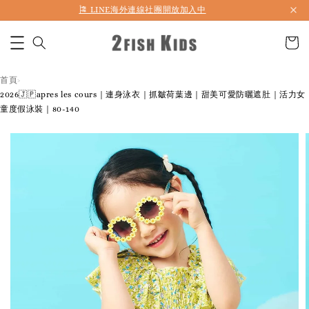
首購折50 ｜ 滿1,500 免運 ｜ 滿2,900 折140 ｜ 3%購物金
首頁
›
2026🇯🇵apres les cours｜連身泳衣｜抓皺荷葉邊｜甜美可愛防曬遮肚｜活力女
童度假泳裝｜80-140