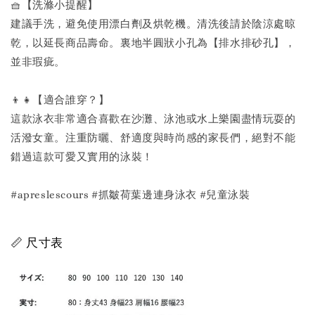
🧺【洗滌小提醒】
建議手洗，避免使用漂白劑及烘乾機。清洗後請於陰涼處晾
乾，以延長商品壽命。裏地半圓狀小孔為【排水排砂孔】，
並非瑕疵。
👦👧【適合誰穿？】
這款泳衣非常適合喜歡在沙灘、泳池或水上樂園盡情玩耍的
活潑女童。注重防曬、舒適度與時尚感的家長們，絕對不能
錯過這款可愛又實用的泳裝！
#apreslescours #抓皺荷葉邊連身泳衣 #兒童泳裝
📏 尺寸表