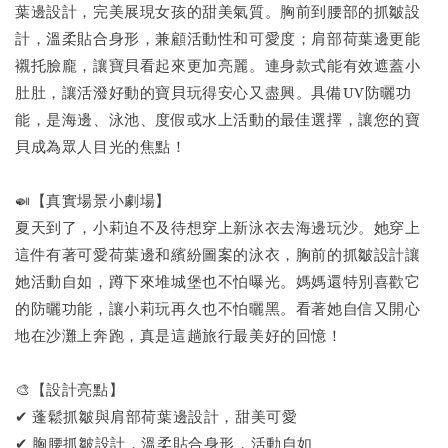
葉邊設計，完美展現女孩的甜美氣質。胸前到腰部的抓皺設
計，溫柔貼合身形，兼顧活動性和可愛度；肩部荷葉邊更能
襯托臉龐，讓寶貝看起來更加亮麗。連身款式能有效遮蓋小
肚肚，讓活潑好動的寶貝玩得安心又盡興。具備UV防曬功
能，是海邊、泳池、度假或水上活動的最佳選擇，讓您的寶
貝成為眾人目光的焦點！
🍛【真實場景小劇場】
夏天到了，小莉迫不及待想穿上新泳衣去海邊玩沙。她穿上
這件有著可愛荷葉邊和繽紛圖案的泳衣，胸前的抓皺設計讓
她活動自如，蹲下來堆城堡也不怕曝光。媽媽還特別喜歡它
的防曬功能，讓小莉玩再久也不怕曬黑。看著她自信又開心
地在沙灘上奔跑，真是這趟旅行最美好的回憶！
🎨【設計亮點】
✔ 蓬鬆抓皺與肩部荷葉邊設計，甜美可愛
✔ 胸腰抓皺設計，溫柔貼合身形，活動自如