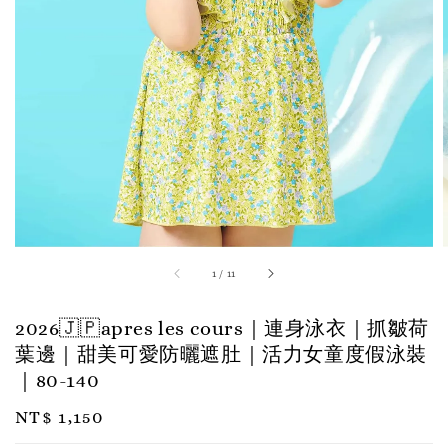
1
/
11
2026🇯🇵apres les cours｜連身泳衣｜抓皺荷
葉邊｜甜美可愛防曬遮肚｜活力女童度假泳裝
｜80-140
Regular
NT$ 1,150
price