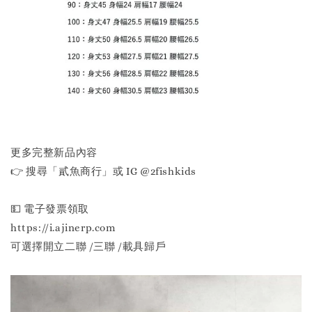
更多完整新品內容
👉 搜尋「貳魚商行」或 IG @2fishkids
💵 電子發票領取
https://i.ajinerp.com
可選擇開立二聯 /三聯 /載具歸戶