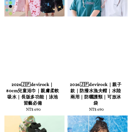
2026🇯🇵devirock｜
2026🇯🇵devirock｜親子
80cm兒童浴巾｜親膚柔軟
款｜防撥水漁夫帽｜水陸
吸水｜長版多功能｜泳池
兩用｜防曬護頸｜可放冰
習藝必備
袋
NT$ 690
Regular
NT$ 690
Regular
price
price