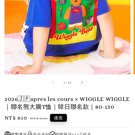
1
/
13
2026🇯🇵apres les cours × WIGGLE WIGGLE
｜聯名熊大圖T恤｜韓日聯名款｜80-130
Sale
NT$ 850
Regular
優惠
NT$ 890
price
price
國際運送
安全支付
預購商品7-14工作天