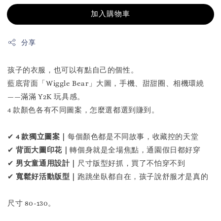
加入購物車
分享
孩子的衣服，也可以有點自己的個性。
藍底背面「Wiggle Bear」大圖，手機、甜甜圈、相機環繞
——滿滿 Y2K 玩具感。
4 款顏色各有不同圖案，怎麼選都選到賺到。
✔
4 款獨立圖案｜
每個顏色都是不同故事，收藏控的天堂
✔
背面大圖印花｜
轉個身就是全場焦點，通園假日都好穿
✔
男女童通用設計｜
尺寸版型好抓，買了不怕穿不到
✔
寬鬆好活動版型｜
跑跳坐臥都自在，孩子說舒服才是真的
尺寸 80-130。