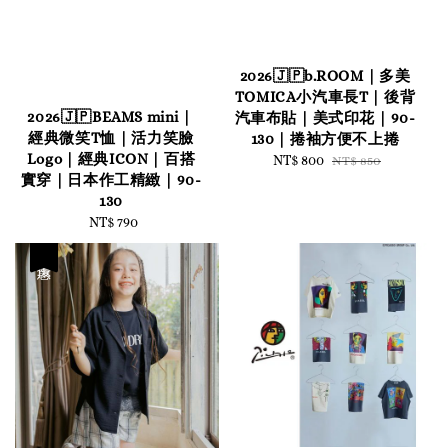
2026🇯🇵b.ROOM｜多美
TOMICA小汽車長T｜後背
2026🇯🇵BEAMS mini｜
汽車布貼｜美式印花｜90-
經典微笑T恤｜活力笑臉
130｜捲袖方便不上捲
Logo｜經典ICON｜百搭
Sale
NT$ 800
Regular
NT$ 850
實穿｜日本作工精緻｜90-
price
price
130
NT$ 790
Regular
price
優惠