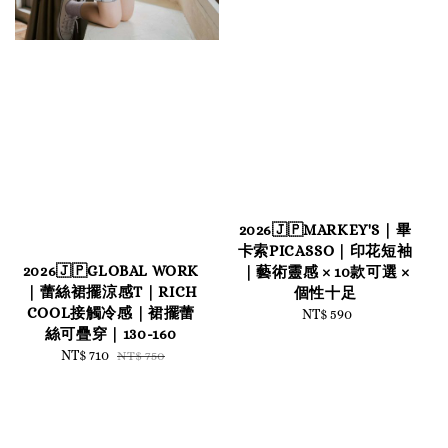
2026🇯🇵MARKEY'S｜畢
卡索PICASSO｜印花短袖
2026🇯🇵GLOBAL WORK
｜藝術靈感 × 10款可選 ×
｜蕾絲裙擺涼感T｜RICH
個性十足
COOL接觸冷感｜裙擺蕾
NT$ 590
Regular
絲可疊穿｜130-160
price
Sale
NT$ 710
Regular
NT$ 750
price
price