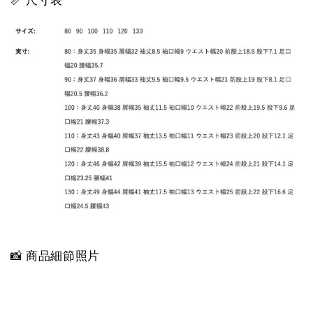
📏 尺寸表
📸 商品細節照片