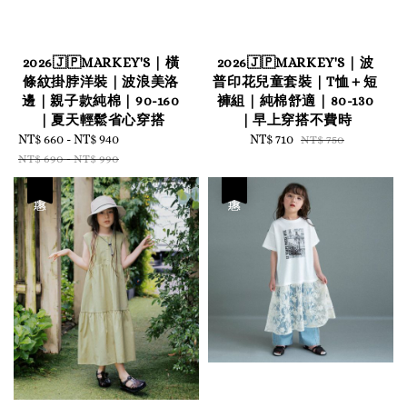
2026🇯🇵MARKEY'S｜橫
2026🇯🇵MARKEY'S｜波
條紋掛脖洋裝｜波浪美洛
普印花兒童套裝｜T恤＋短
邊｜親子款純棉｜90-160
褲組｜純棉舒適｜80-130
｜夏天輕鬆省心穿搭
｜早上穿搭不費時
Sale
NT$ 660
-
NT$ 940
Regular
Sale
NT$ 710
Regular
NT$ 750
price
price
price
price
NT$ 690
-
NT$ 990
優惠
優惠