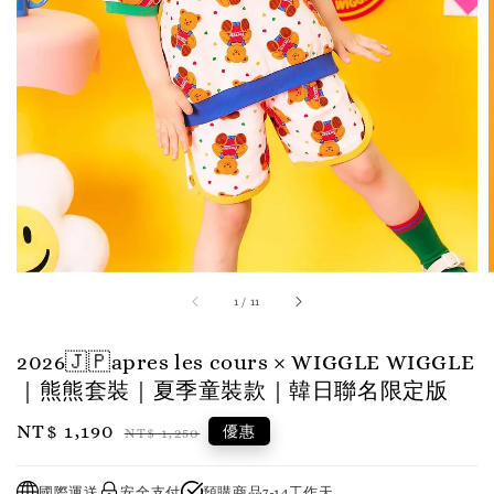
1
/
11
2026🇯🇵apres les cours × WIGGLE WIGGLE
｜熊熊套裝｜夏季童裝款｜韓日聯名限定版
Sale
NT$ 1,190
Regular
優惠
NT$ 1,250
price
price
國際運送
安全支付
預購商品7-14工作天