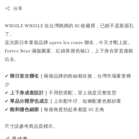
分享
WIGGLE WIGGLE 在台灣媽媽的 IG 收藏裡，已經不是新面孔
了。
這次跟日本童裝品牌 apres les cours 聯名，今天才剛上架。
Fortee Bear 滿版圖案、紅綠黃撞色袖口，上下身合穿直接殺
出去。
✔
韓日首次聯名｜
兩個品牌的粉絲都在搶，台灣市場量更稀
少
✔
上下身成套設計｜
不用想搭配，穿上就是完整造型
✔
單品分開穿也成立｜
上衣配牛仔、短褲配素色都好看
✔
飽和撞色細節｜
每個角度拍起來都是 IG 主角
尺寸請參考商品頁標示。