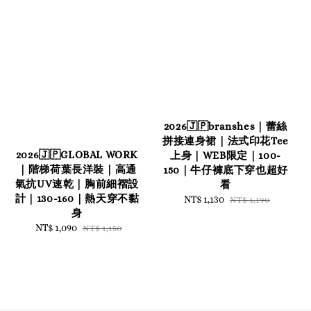
2026🇯🇵branshes｜蕾絲
拼接連身裙｜法式印花Tee
2026🇯🇵GLOBAL WORK
上身｜WEB限定｜100-
｜階梯荷葉長洋裝｜高通
150｜牛仔褲底下穿也超好
氣抗UV速乾｜胸前細褶設
看
計｜130-160｜熱天穿不黏
Sale
NT$ 1,130
Regular
NT$ 1,190
身
price
price
Sale
NT$ 1,090
Regular
NT$ 1,150
price
price