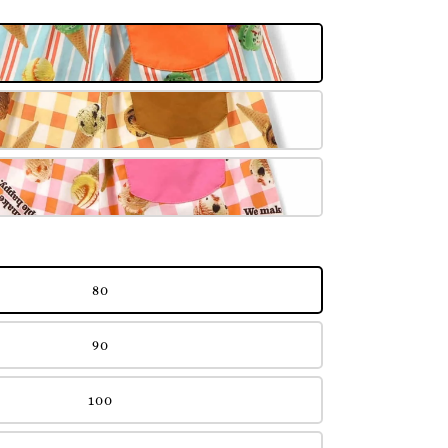
80
90
100