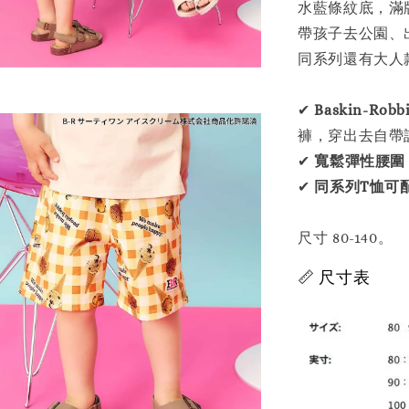
水藍條紋底，滿
帶孩子去公園、
同系列還有大人
✔
Baskin-Ro
褲，穿出去自帶
✔
寬鬆彈性腰圍
✔
同系列T恤可
尺寸 80-140。
📏 尺寸表