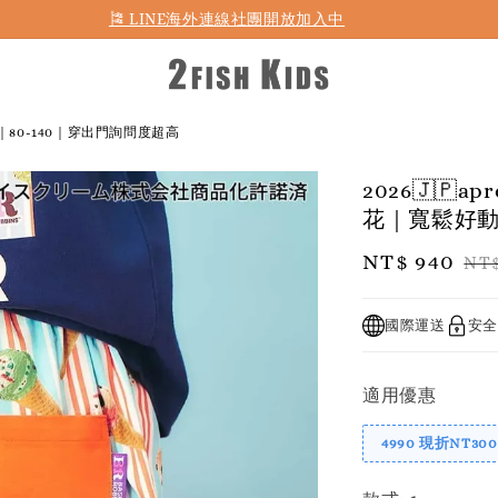
🎏 LINE海外連線社團開放加入中
型｜80-140｜穿出門詢問度超高
2026🇯🇵
花｜寬鬆好動
Sale
NT$ 940
Re
NT$
price
pr
國際運送
安全
適用優惠
4990 現折NT300