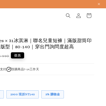
apres × 31冰淇淋｜聯名兒童短褲｜滿版甜筒印
版型｜80-140｜穿出門詢問度超高
gular
優惠
 990
ice
支付
預購商品7-14工作天
2900 現折NT140
3% 購物金