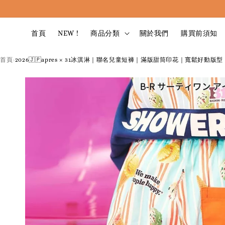
首頁
NEW !
商品分類
關於我們
購買前須知
首頁
2026🇯🇵apres × 31冰淇淋｜聯名兒童短褲｜滿版甜筒印花｜寬鬆好動版
›