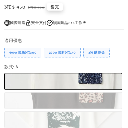
Sale
NT$ 450
Regular
售完
NT$ 490
price
price
國際運送
安全支付
預購商品7-14工作天
適用優惠
4990 現折NT300
2900 現折NT140
3% 購物金
款式
: A