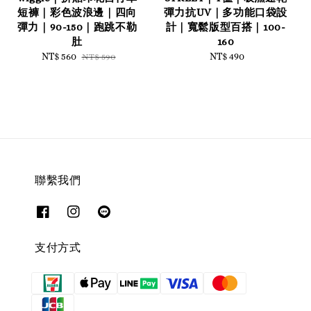
短褲｜彩色波浪邊｜四向
彈力抗UV｜多功能口袋設
彈力｜90-150｜跑跳不勒
計｜寬鬆版型百搭｜100-
肚
160
Sale
NT$ 560
Regular
NT$ 490
Regular
NT$ 590
price
price
price
聯繫我們
支付方式