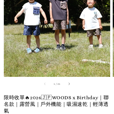
1
/
21
限時收單🔥2026🇯🇵WOODS x Birthday｜聯
名款｜露營風｜戶外機能｜吸濕速乾｜輕薄透
氣