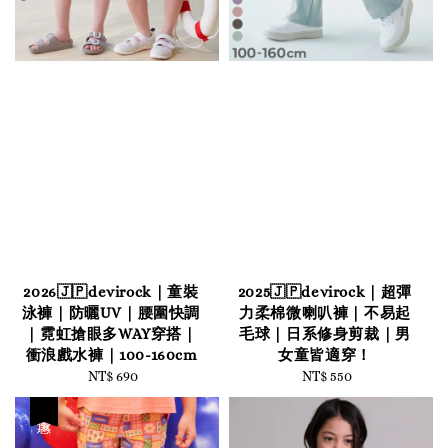
2026🇯🇵devirock｜童裝
2025🇯🇵devirock｜超彈
泳褲｜防曬UV｜腰圍快調
力柔棉微喇叭褲｜不易起
｜霓虹搶眼多WAY穿搭｜
毛球｜日系修身剪裁｜男
衝浪戲水褲｜100-160cm
女童皆適穿！
NT$ 690
Regular
NT$ 550
Regular
price
price
優惠