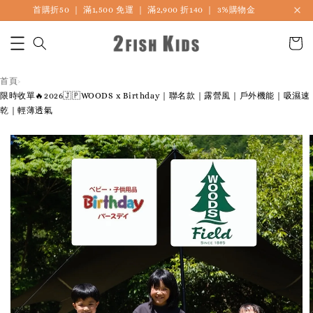
首購折50 ｜ 滿1,500 免運 ｜ 滿2,900 折140 ｜ 3%購物金
首頁
›
限時收單🔥2026🇯🇵WOODS x Birthday｜聯名款｜露營風｜戶外機能｜吸濕速
乾｜輕薄透氣